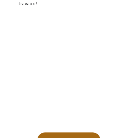
travaux !
Votre projet est né
Accompagnement personnalisé pour vos 
projets de rénovation.
CONTACT
contact@mapieceunique.com
+33 6 83 86 20 98
© 2024. All rights reserved.